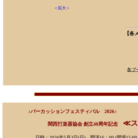
パイ
＜拡大＞
【各
13
13
２０
各ブ
♪パーカッションフェスティバル 2026♪
≪
関西打楽器協会 創立40周年記念
日時：2026年5月3日(日) 開演16：00 (開場15:0