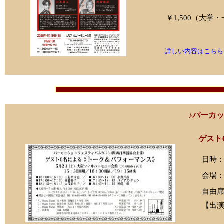
￥1,500（大学・
詳しい内容はこちら
♪パーカッ
ゲスト
日時：2
会場
自由席＝
【出
三村