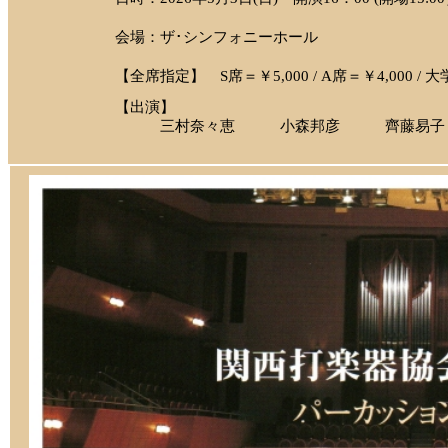
会場：ザ･シンフォニーホール
【全席指定】 S席＝￥5,000 / A席＝￥4,000 / 大
【出演】
三村奈々恵 小森邦彦 齊藤易子 パイ